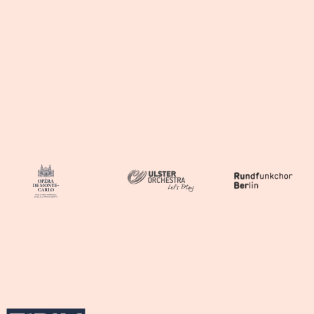
Pratique personnelle,
transposition
(après
conversion LiveScore), jeu sur scène.
Orchestres
partenaires
Éditeurs
partenaires