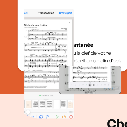
Transposition instantanée
Changez la tonalité ou la clef de votre
partition, Newzik la réécrit en un clin d'oeil.
Ch