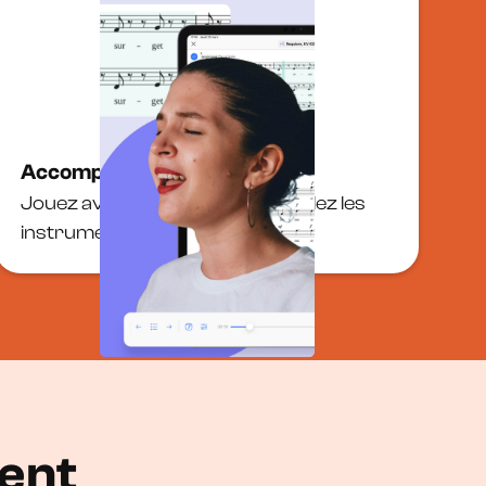
Accompagnement MIDI
Jouez avec des pistes MIDI et isolez les
instruments via le mixeur.
ent