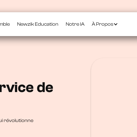
mble
Newzik Education
Notre IA
À Propos
rvice de
qui révolutionne