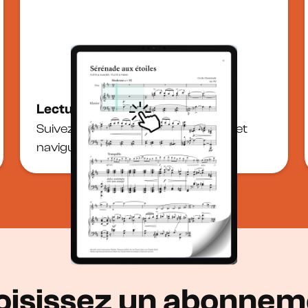
Lecture guidée & sections
Suivez la partition avec un curseur et
naviguez par sections en un geste.
oisissez un abonnem