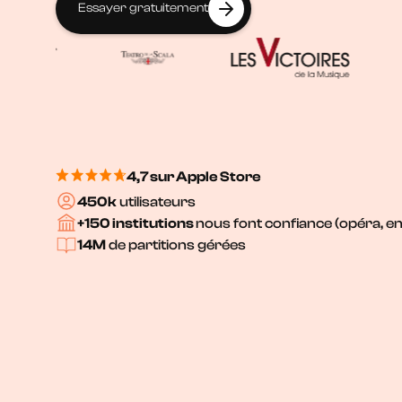
Essayer gratuitement
Essayer gratuitement
4,7 sur Apple Store
450k
utilisateurs
+150 institutions
nous font confiance (opéra, e
14M
de partitions gérées