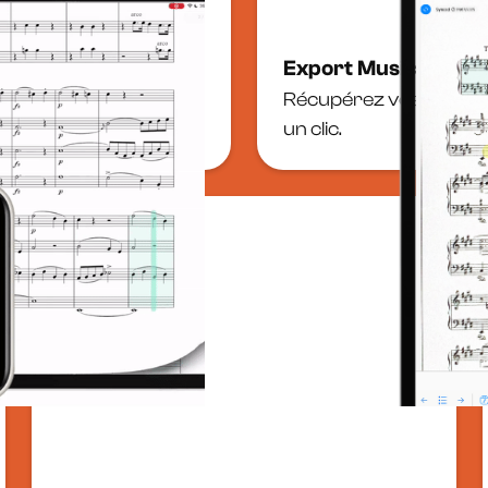
Export Music XML &
 interactives, prêtes
Récupérez vos partitio
un clic.