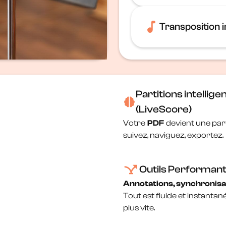
Partagez vos setlis
travaillez ensemble
Transposition 
pour
élèves/profs
Réécrivez votre pa
clic, prête à jouer.
Partitions intellige
(LiveScore)
Votre
PDF
devient une part
suivez, naviguez, exportez.
Outils Performan
Annotations, synchronisa
Tout est fluide et instantan
plus vite.