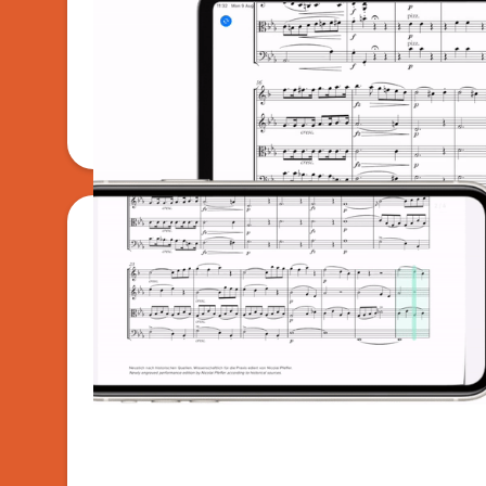
Conversion PDF en LiveScore
Notre OMR convertit vos scans en partitions
à travailler.