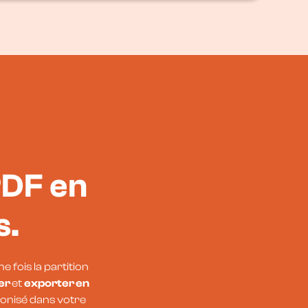
PDF en
s.
ne fois la partition
ser
et
exporter en
ronisé dans votre