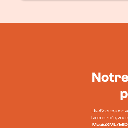
Notre
p
LiveScores conve
livescorisée, vo
MusicXML/MID