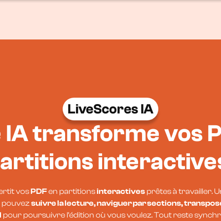
LiveScores IA
 IA transforme vos 
artitions interactive
rtit vos
PDF
en partitions
interactives
prêtes à travailler. U
us pouvez
suivre la lecture, naviguer par sections, transpo
I
pour poursuivre l’édition où vous voulez. Tout reste synch