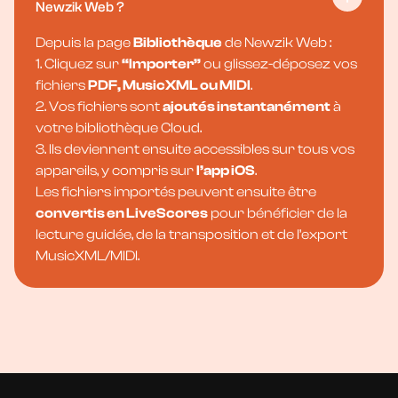
Newzik Web ?
Depuis la page
Bibliothèque
de Newzik Web :
1. Cliquez sur
“Importer”
ou glissez-déposez vos
fichiers
PDF, MusicXML ou MIDI
.
2. Vos fichiers sont
ajoutés instantanément
à
votre bibliothèque Cloud.
3. Ils deviennent ensuite accessibles sur tous vos
appareils, y compris sur
l’app iOS
.
Les fichiers importés peuvent ensuite être
convertis en LiveScores
pour bénéficier de la
lecture guidée, de la transposition et de l’export
MusicXML/MIDI.