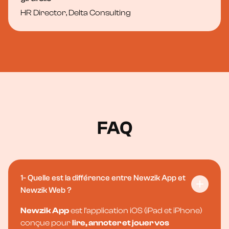
HR Director, Delta Consulting
FAQ
1- Quelle est la différence entre Newzik App et
Newzik Web ?
Newzik App
est l’application iOS (iPad et iPhone)
conçue pour
lire, annoter et jouer vos