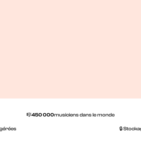
lés. Avec Newzik, toute
e et accessible sur
🎼
450 000
musiciens dans le monde
 gérées
🔒 Stock