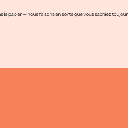
pas à la logique musicale. Chacun bricole son
système.
le papier — nous faisons en sorte que vous sachiez toujours