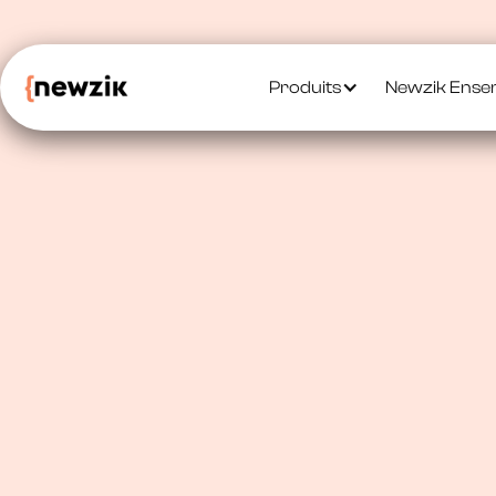
Produits
Newzik Ense
Gestion de partitions
Gérez vos partitions
numériques — toujo
de main