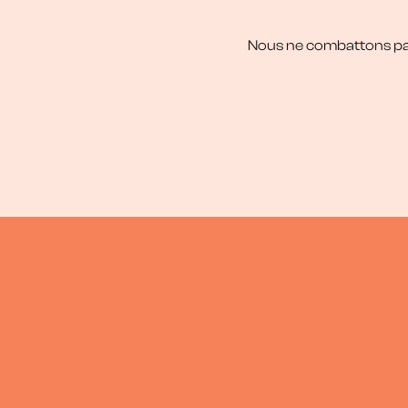
zéro avant chaque concert ou répétition.
Nous ne combattons pas 