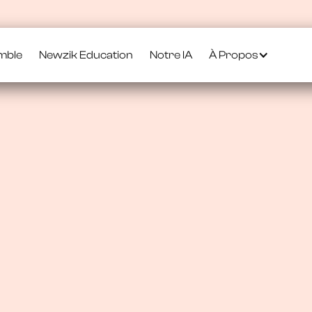
mble
Newzik Education
Notre IA
À Propos
urs
à portée