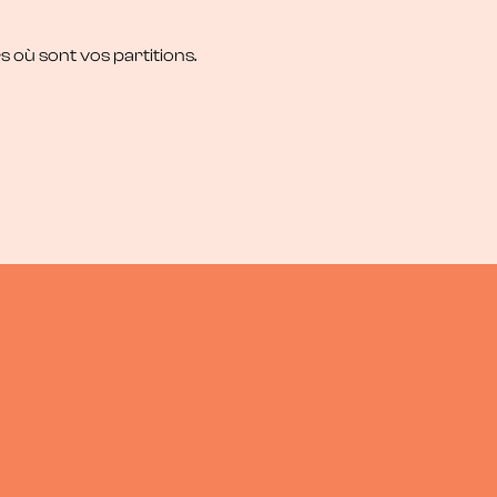
minute de moins pour jouer, préparer,
progresser.
 où sont vos partitions.