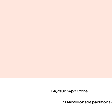
Fini les classeurs débordants et les PDF éparpil
votre bibliothèque musicale est triée, consultabl
chaque appareil.
Essayer gratuitement
Voir les tarifs
Talk to sales
Talk to sales
⭐
4,7
sur l'App Store
📁
14 millions
de partitions